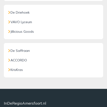
De Driehoek
VAVO Lyceum
Jillicious Goods
De Saffraan
ACCORDO
KrisKras
InDeRegioAmersfoort.nl