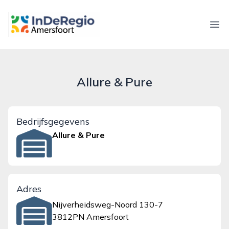
inderegioamersfoort.nl
Ope
Allure & Pure
Bedrijfsgegevens
Allure & Pure
Adres
Nijverheidsweg-Noord 130-7
3812PN Amersfoort