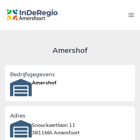
inderegioamersfoort.nl
Ope
Amershof
Bedrijfsgegevens
Amershof
Adres
Snouckaertlaan 11
3811MA Amersfoort