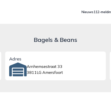
Nieuws
112-meldi
Bagels & Beans
Adres
Arnhemsestraat 33
3811LG Amersfoort