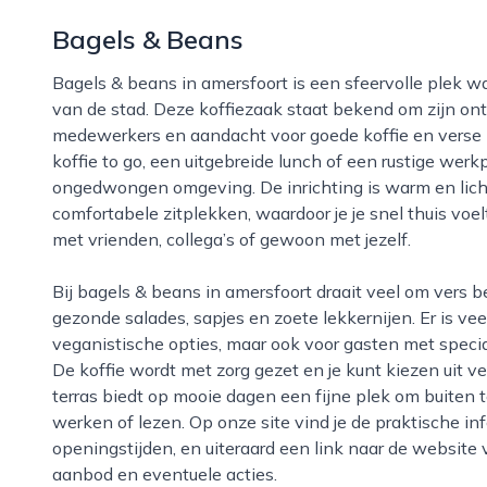
Bagels & Beans
Bagels & beans in amersfoort is een sfeervolle plek waar je even kunt ontsnappen aan de drukte
van de stad. Deze koffiezaak staat bekend om zijn on
medewerkers en aandacht voor goede koffie en verse p
koffie to go, een uitgebreide lunch of een rustige werkp
ongedwongen omgeving. De inrichting is warm en licht,
comfortabele zitplekken, waardoor je je snel thuis voel
met vrienden, collega’s of gewoon met jezelf.
Bij bagels & beans in amersfoort draait veel om vers bereid eten, met een ruime keuze aan bagels,
gezonde salades, sapjes en zoete lekkernijen. Er is ve
veganistische opties, maar ook voor gasten met specia
De koffie wordt met zorg gezet en je kunt kiezen uit v
terras biedt op mooie dagen een fijne plek om buiten te
werken of lezen. Op onze site vind je de praktische i
openingstijden, en uiteraard een link naar de website 
aanbod en eventuele acties.