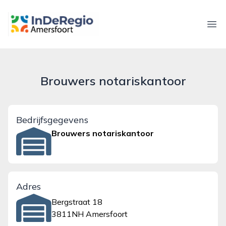
inderegioamersfoort.nl
Ope
Brouwers notariskantoor
Bedrijfsgegevens
Brouwers notariskantoor
Adres
Bergstraat 18
3811NH Amersfoort