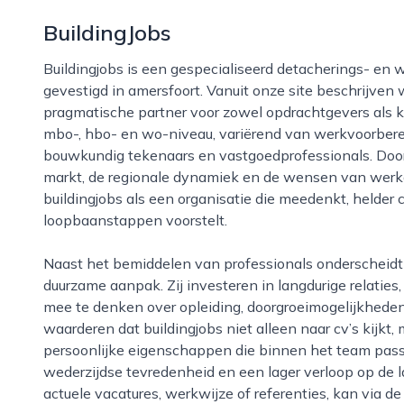
BuildingJobs
Buildingjobs is een gespecialiseerd detacherings- en wervingsbureau in de bouw- en vastgoedsector,
gevestigd in amersfoort. Vanuit onze site beschrijven
pragmatische partner voor zowel opdrachtgevers als ka
mbo-, hbo- en wo-niveau, variërend van werkvoorbereid
bouwkundig tekenaars en vastgoedprofessionals. Door
markt, de regionale dynamiek en de wensen van werkg
buildingjobs als een organisatie die meedenkt, helder
loopbaanstappen voorstelt.
Naast het bemiddelen van professionals onderscheidt buildingjobs zich door een persoonlijke en
duurzame aanpak. Zij investeren in langdurige relaties
mee te denken over opleiding, doorgroeimogelijkheden e
waarderen dat buildingjobs niet alleen naar cv’s kijkt,
persoonlijke eigenschappen die binnen het team pass
wederzijdse tevredenheid en een lager verloop op de 
actuele vacatures, werkwijze of referenties, kan via 