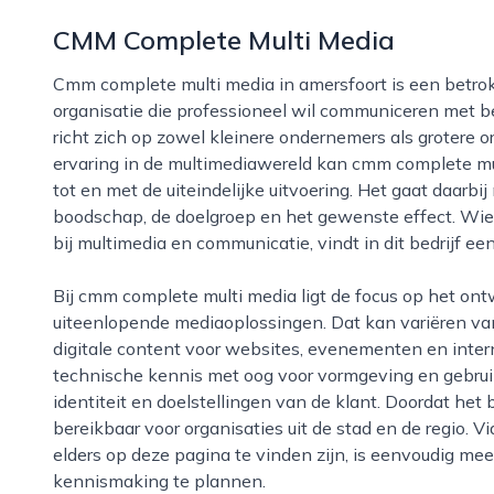
CMM Complete Multi Media
Cmm complete multi media in amersfoort is een betrokken en veelzijdige partner voor iedere
organisatie die professioneel wil communiceren met bee
richt zich op zowel kleinere ondernemers als grotere o
ervaring in de multimediawereld kan cmm complete m
tot en met de uiteindelijke uitvoering. Het gaat daarbi
boodschap, de doelgroep en het gewenste effect. Wie
bij multimedia en communicatie, vindt in dit bedrijf een
Bij cmm complete multi media ligt de focus op het ontwikkelen, produceren en beheren van
uiteenlopende mediaoplossingen. Dat kan variëren van
digitale content voor websites, evenementen en inte
technische kennis met oog voor vormgeving en gebrui
identiteit en doelstellingen van de klant. Doordat het b
bereikbaar voor organisaties uit de stad en de regio. 
elders op deze pagina te vinden zijn, is eenvoudig mee
kennismaking te plannen.