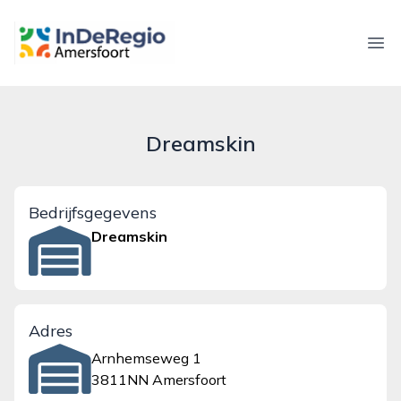
inderegioamersfoort.nl
Ope
Dreamskin
Bedrijfsgegevens
Dreamskin
Adres
Arnhemseweg 1
3811NN Amersfoort