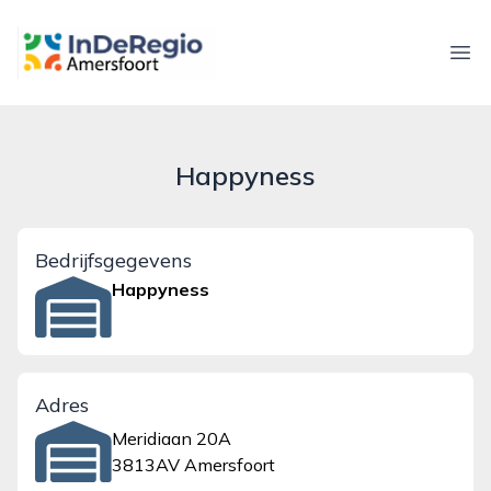
inderegioamersfoort.nl
Ope
Happyness
Bedrijfsgegevens
Happyness
Adres
Meridiaan 20A
3813AV Amersfoort