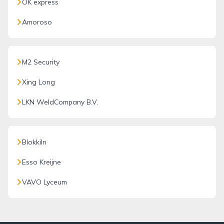
OK express
Amoroso
M2 Security
Xing Long
LKN WeldCompany B.V.
Blokkiln
Esso Kreijne
VAVO Lyceum