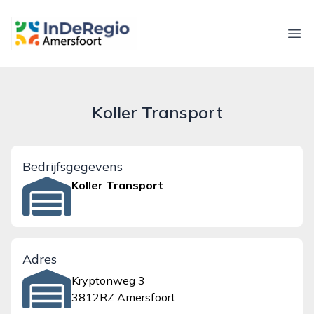
inderegioamersfoort.nl
Ope
Koller Transport
Bedrijfsgegevens
Koller Transport
Adres
Kryptonweg 3
3812RZ Amersfoort