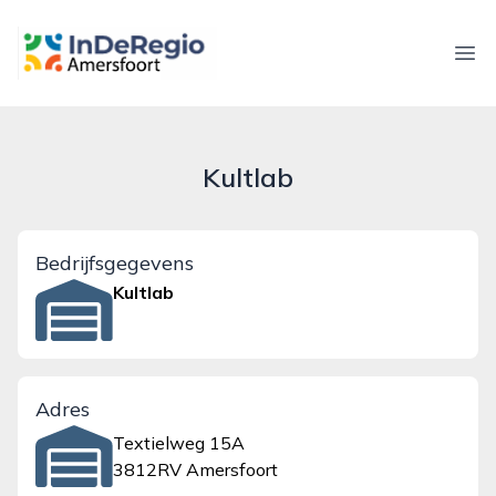
inderegioamersfoort.nl
Ope
Kultlab
Bedrijfsgegevens
Kultlab
Adres
Textielweg 15A
3812RV Amersfoort