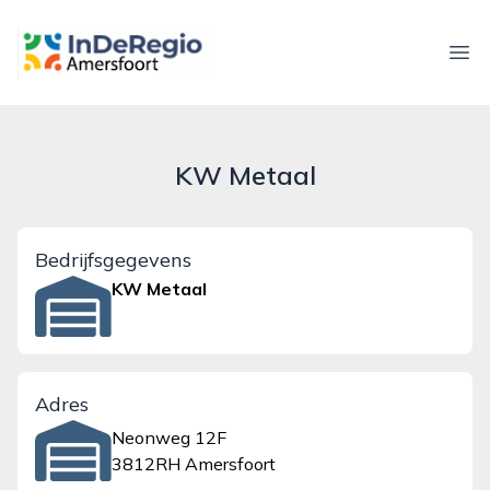
inderegioamersfoort.nl
Ope
KW Metaal
Bedrijfsgegevens
KW Metaal
Adres
Neonweg 12F
3812RH Amersfoort