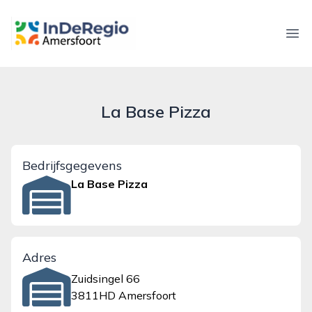
inderegioamersfoort.nl
Ope
La Base Pizza
Bedrijfsgegevens
La Base Pizza
Adres
Zuidsingel 66
3811HD Amersfoort