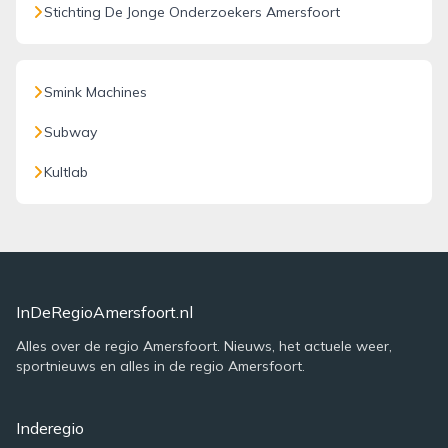
Stichting De Jonge Onderzoekers Amersfoort
Smink Machines
Subway
Kultlab
InDeRegioAmersfoort.nl
Alles over de regio Amersfoort. Nieuws, het actuele weer,
sportnieuws en alles in de regio Amersfoort.
Inderegio