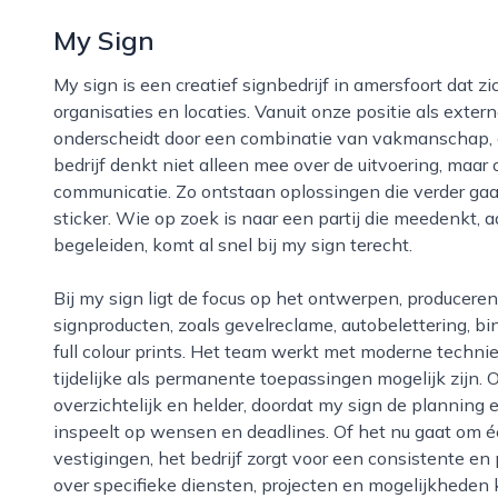
My Sign
My sign is een creatief signbedrijf in amersfoort dat zich richt op het zichtbaar maken van merken,
organisaties en locaties. Vanuit onze positie als exte
onderscheidt door een combinatie van vakmanschap, o
bedrijf denkt niet alleen mee over de uitvoering, maar 
communicatie. Zo ontstaan oplossingen die verder gaa
sticker. Wie op zoek is naar een partij die meedenkt, a
begeleiden, komt al snel bij my sign terecht.
Bij my sign ligt de focus op het ontwerpen, produceren en monteren van uiteenlopende
signproducten, zoals gevelreclame, autobelettering, b
full colour prints. Het team werkt met moderne techn
tijdelijke als permanente toepassingen mogelijk zijn
overzichtelijk en helder, doordat my sign de planning e
inspeelt op wensen en deadlines. Of het nu gaat om éé
vestigingen, het bedrijf zorgt voor een consistente en 
over specifieke diensten, projecten en mogelijkheden 