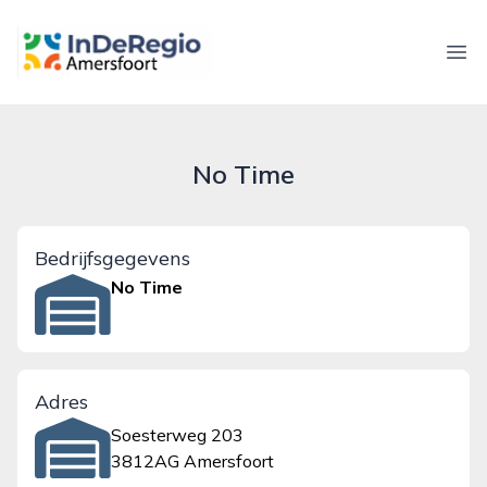
inderegioamersfoort.nl
Ope
No Time
Bedrijfsgegevens
No Time
Adres
Soesterweg 203
3812AG Amersfoort