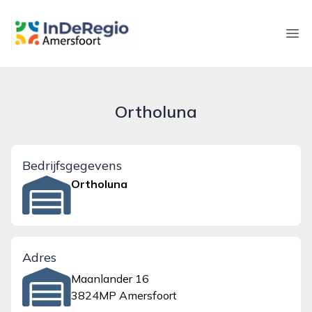
inderegioamersfoort.nl
Ope
Ortholuna
Bedrijfsgegevens
Ortholuna
Adres
Maanlander 16
3824MP Amersfoort