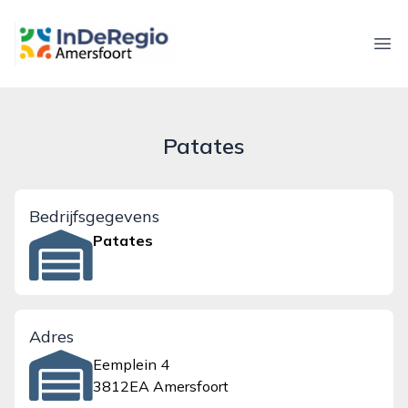
inderegioamersfoort.nl
Ope
Patates
Bedrijfsgegevens
Patates
Adres
Eemplein 4
3812EA Amersfoort