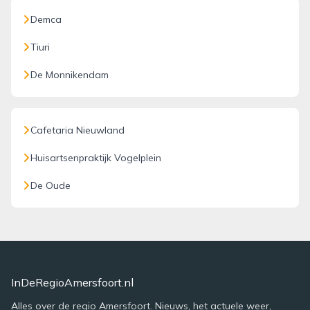
Demca
Tiuri
De Monnikendam
Cafetaria Nieuwland
Huisartsenpraktijk Vogelplein
De Oude
InDeRegioAmersfoort.nl
Alles over de regio Amersfoort. Nieuws, het actuele weer,