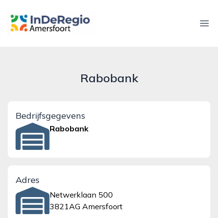
inderegioamersfoort.nl
Ope
Rabobank
Bedrijfsgegevens
Rabobank
Adres
Netwerklaan 500
3821AG Amersfoort