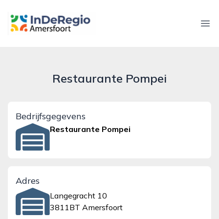
inderegioamersfoort.nl
Ope
Restaurante Pompei
Bedrijfsgegevens
Restaurante Pompei
Adres
Langegracht 10
3811BT Amersfoort