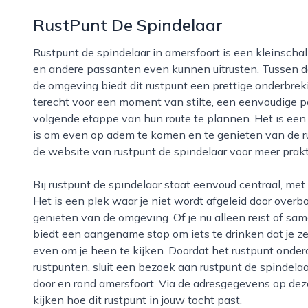
RustPunt De Spindelaar
Rustpunt de spindelaar in amersfoort is een kleinschalige en gastvrije plek waar fietsers, wandelaars
en andere passanten even kunnen uitrusten. Tussen d
de omgeving biedt dit rustpunt een prettige onderbre
terecht voor een moment van stilte, een eenvoudige p
volgende etappe van hun route te plannen. Het is een
is om even op adem te komen en te genieten van de rus
de website van rustpunt de spindelaar voor meer prakt
Bij rustpunt de spindelaar staat eenvoud centraal, met aandacht voor rust, ruimte en ontspanning.
Het is een plek waar je niet wordt afgeleid door overbo
genieten van de omgeving. Of je nu alleen reist of s
biedt een aangename stop om iets te drinken dat je z
even om je heen te kijken. Doordat het rustpunt onde
rustpunten, sluit een bezoek aan rustpunt de spindelaa
door en rond amersfoort. Via de adresgegevens op dez
kijken hoe dit rustpunt in jouw tocht past.