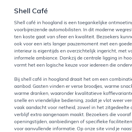
Shell Café
Shell café in hoogland is een toegankelijke ontmoetingsplek voor zowel buurtbewoners als
voorbijreizende automobilisten. In dit moderne wegres
ten koste gaat van sfeer en kwaliteit. Bezoekers kunn
ook voor een iets langer pauzemoment met een goede k
interieur is eigentijds en overzichtelijk ingericht, met
informele ambiance. Dankzij de centrale ligging in hoo
vormt het een logische keuze voor iedereen die onder
Bij shell café in hoogland draait het om een combinatie van comfort, service en een gevarieerd
aanbod. Gasten vinden er verse broodjes, warme snack
warme dranken, waaronder kwalitatieve koffievariante
snelle en vriendelijke bediening, zodat je vlot weer ver
vaak aandacht voor netheid, zowel in het zitgedeelte a
verblijf extra aangenaam maakt. Bezoekers die vooraf
openingstijden, aanbiedingen of specifieke faciliteite
voor aanvullende informatie. Op onze site vind je naas