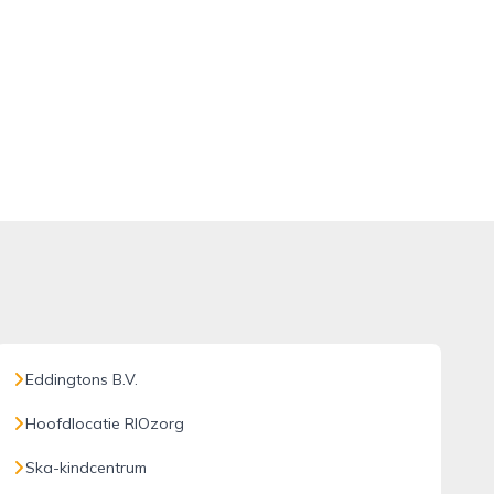
Eddingtons B.V.
Hoofdlocatie RIOzorg
Ska-kindcentrum