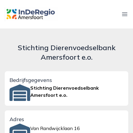
inderegioamersfoort.nl
Ope
Stichting Dierenvoedselbank
Amersfoort e.o.
Bedrijfsgegevens
Stichting Dierenvoedselbank
Amersfoort e.o.
Adres
Van Randwijcklaan 16