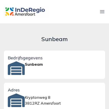
inderegioamersfoort.nl
Ope
Sunbeam
Bedrijfsgegevens
Sunbeam
Adres
Kryptonweg 8
3812RZ Amersfoort