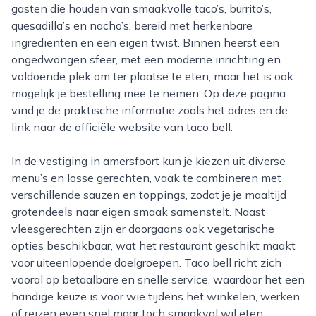
gasten die houden van smaakvolle taco’s, burrito’s,
quesadilla’s en nacho’s, bereid met herkenbare
ingrediënten en een eigen twist. Binnen heerst een
ongedwongen sfeer, met een moderne inrichting en
voldoende plek om ter plaatse te eten, maar het is ook
mogelijk je bestelling mee te nemen. Op deze pagina
vind je de praktische informatie zoals het adres en de
link naar de officiële website van taco bell.
In de vestiging in amersfoort kun je kiezen uit diverse
menu’s en losse gerechten, vaak te combineren met
verschillende sauzen en toppings, zodat je je maaltijd
grotendeels naar eigen smaak samenstelt. Naast
vleesgerechten zijn er doorgaans ook vegetarische
opties beschikbaar, wat het restaurant geschikt maakt
voor uiteenlopende doelgroepen. Taco bell richt zich
vooral op betaalbare en snelle service, waardoor het een
handige keuze is voor wie tijdens het winkelen, werken
of reizen even snel maar toch smaakvol wil eten.