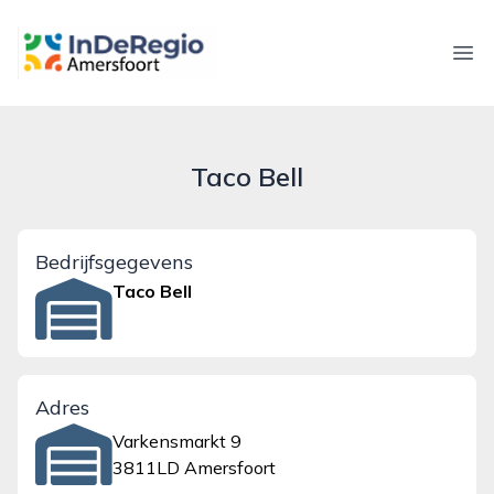
inderegioamersfoort.nl
Ope
Taco Bell
Bedrijfsgegevens
Taco Bell
Adres
Varkensmarkt 9
3811LD Amersfoort