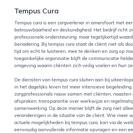
Tempus Cura
Tempus cura is een zorgverlener in amersfoort met een duidelijke focus op persoonlijke aandacht,
betrouwbaarheid en deskundigheid. Het bedrijf richt
professionele ondersteuning, maar tegelijkertijd wa
benadering. Bij tempus cura staat de cliënt niet als dos
tijd om echt te luisteren, mee te denken en zorg op ma
toegankelijke organisatie blijft de communicatie helde
omgeving waarin cliënten zich veilig voelen en hun zel
De diensten van tempus cura sluiten aan bij uiteenlopende zorgvragen, variërend van ondersteuning
in het dagelijks leven tot meer intensieve begeleiding
zorgprofessionals nauw samen met cliënten, naasten 
afspraken, transparantie over werkwijze en regelmati
samenwerking. Op deze manier blijft de zorg niet all
veranderingen in de situatie van de cliënt. Wie meer w
actuele mogelijkheden bij tempus cura, kan via de we
eenvoudig aanvullende informatie opvragen en een e