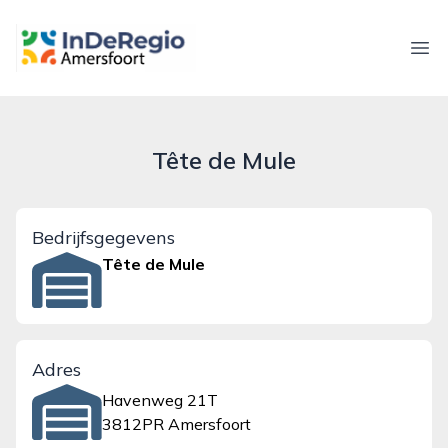
inderegioamersfoort.nl
Ope
Tête de Mule
Bedrijfsgegevens
Tête de Mule
Adres
Havenweg 21T
3812PR Amersfoort