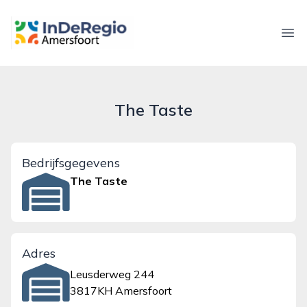
inderegioamersfoort.nl
Ope
The Taste
Bedrijfsgegevens
The Taste
Adres
Leusderweg 244
3817KH Amersfoort