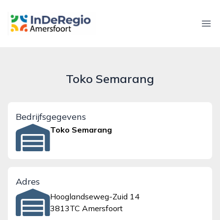
inderegioamersfoort.nl
Ope
Toko Semarang
Bedrijfsgegevens
Toko Semarang
Adres
Hooglandseweg-Zuid 14
3813TC Amersfoort