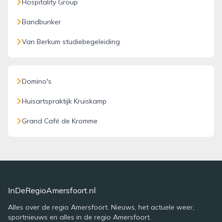
Hospitality Group
Bandbunker
Van Berkum studiebegeleiding
Domino's
Huisartspraktijk Kruiskamp
Grand Café de Kromme
InDeRegioAmersfoort.nl
Alles over de regio Amersfoort. Nieuws, het actuele weer,
sportnieuws en alles in de regio Amersfoort.