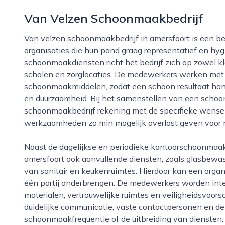
Van Velzen Schoonmaakbedrijf
Van velzen schoonmaakbedrijf in amersfoort is een betrouwbare partij voor bedrijven en
organisaties die hun pand graag representatief en hygi
schoonmaakdiensten richt het bedrijf zich op zowel kl
scholen en zorglocaties. De medewerkers werken met
schoonmaakmiddelen, zodat een schoon resultaat han
en duurzaamheid. Bij het samenstellen van een scho
schoonmaakbedrijf rekening met de specifieke wensen
werkzaamheden zo min mogelijk overlast geven voor
Naast de dagelijkse en periodieke kantoorschoonmaak biedt van velzen schoonmaakbedrijf in
amersfoort ook aanvullende diensten, zoals glasbewas
van sanitair en keukenruimtes. Hierdoor kan een orga
één partij onderbrengen. De medewerkers worden inter
materialen, vertrouwelijke ruimtes en veiligheidsvoors
duidelijke communicatie, vaste contactpersonen en de fl
schoonmaakfrequentie of de uitbreiding van diensten