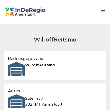
inderegioamersfoort.nl
Ope
WilroffReitsma
Bedrijfsgegevens
WilroffReitsma
Adres
Satelliet 7
3824MT Amersfoort