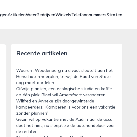
ngen
Artikelen
Weer
Bedrijven
Winkels
Telefoonnummers
Straten
Recente artikelen
Waarom Woudenberg nu alvast sleutelt aan het
Henschotermeerplan, terwijl de Raad van State
nog moet oordelen
Gifvrije planten, een ecologische studio en koffie
op één plek: Bloei wil Amersfoort veranderen
Wilfred en Anneke zijn doorgewinterde
kampeerders: ‘Kamperen is voor ons een vakantie
zonder plannen’
Gezin wil op vakantie met de Audi maar de accu
doet het niet, nu sleept ze de autohandelaar voor
de rechter