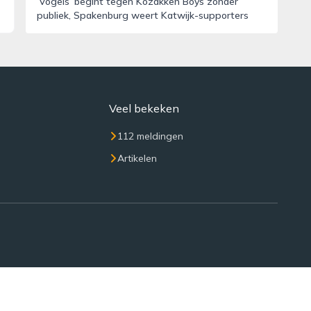
‘Vogels’ begint tegen Kozakken Boys zonder
publiek, Spakenburg weert Katwijk-supporters
Veel bekeken
112 meldingen
Artikelen