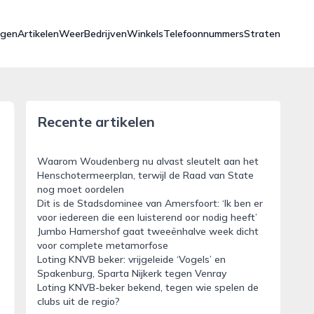
ngen
Artikelen
Weer
Bedrijven
Winkels
Telefoonnummers
Straten
Recente artikelen
Waarom Woudenberg nu alvast sleutelt aan het
Henschotermeerplan, terwijl de Raad van State
nog moet oordelen
Dit is de Stadsdominee van Amersfoort: ‘Ik ben er
voor iedereen die een luisterend oor nodig heeft’
Jumbo Hamershof gaat tweeënhalve week dicht
voor complete metamorfose
Loting KNVB beker: vrijgeleide ‘Vogels’ en
Spakenburg, Sparta Nijkerk tegen Venray
Loting KNVB-beker bekend, tegen wie spelen de
clubs uit de regio?