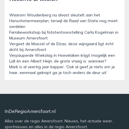
Waarom Woudenberg nu alvast sleutelt aan het
Henschotermeerplan, terwijl de Raad van State nog moet
oordelen
Familieworkshop bij fototentoonstelling Carla Kogelman in
Museum Amersfoort
Vergeet de Moezel of de Elzas: deze wijngaard ligt écht
dicht bij Amersfoort
Verpauperde Wiekslag in Hoevelaken krijgt mogelijk een
Lidl én een Albert Heijn, de grote vraag is: wanneer?
Mark is al veertig jaar kapper: ‘Ook al geef je niets om je
haar, eenmaal geknipt ga je toch anders de deur uit’
InDeRegioAmersfoort.nl
Alles over de regio Amersfoort. Nieuws, het actuele weer,
sportnieuws en alles in de regio Amersfoort.