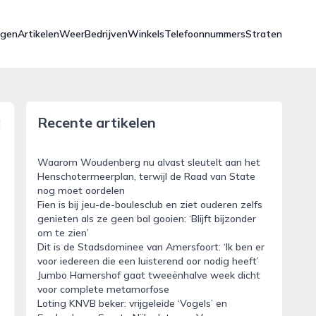
ngen
Artikelen
Weer
Bedrijven
Winkels
Telefoonnummers
Straten
a
Recente artikelen
Waarom Woudenberg nu alvast sleutelt aan het
Henschotermeerplan, terwijl de Raad van State
nog moet oordelen
Fien is bij jeu-de-boulesclub en ziet ouderen zelfs
genieten als ze geen bal gooien: ‘Blijft bijzonder
om te zien’
Dit is de Stadsdominee van Amersfoort: ‘Ik ben er
voor iedereen die een luisterend oor nodig heeft’
Jumbo Hamershof gaat tweeënhalve week dicht
voor complete metamorfose
Loting KNVB beker: vrijgeleide ‘Vogels’ en