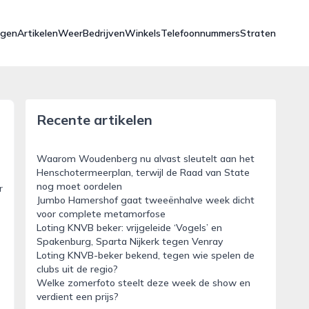
ngen
Artikelen
Weer
Bedrijven
Winkels
Telefoonnummers
Straten
Recente artikelen
Waarom Woudenberg nu alvast sleutelt aan het
Henschotermeerplan, terwijl de Raad van State
nog moet oordelen
r
Jumbo Hamershof gaat tweeënhalve week dicht
voor complete metamorfose
Loting KNVB beker: vrijgeleide ‘Vogels’ en
Spakenburg, Sparta Nijkerk tegen Venray
Loting KNVB-beker bekend, tegen wie spelen de
clubs uit de regio?
Welke zomerfoto steelt deze week de show en
verdient een prijs?