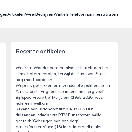
ngen
Artikelen
Weer
Bedrijven
Winkels
Telefoonnummers
Straten
Recente artikelen
Waarom Woudenberg nu alvast sleutelt aan het
Henschotermeerplan, terwijl de Raad van State
nog moet oordelen
Wapens getrokken bij razendsnelle politieactie in
Amersfoort: ‘Er gebeurde ineens heel erg veel’
Bij ‘spoorvrouwtje’ Marjolein (1955-2026) was
iedereen welkom
Bekend van ‘slagboomfilmpje’ in DWDD:
duizenden video’s van RTV Bunschoten veilig
gesteld: ‘Geheugen van ons dorp’
Amersfoorter Vince (18) leert in Amerika niet