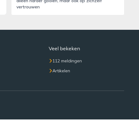
alleen harder gooien, maar ook op zichzelf
vertrouwen
Veel bekeken
112 meldingen
Artikelen