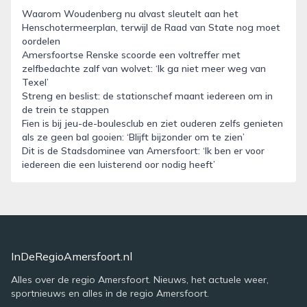
Waarom Woudenberg nu alvast sleutelt aan het
Henschotermeerplan, terwijl de Raad van State nog moet
oordelen
Amersfoortse Renske scoorde een voltreffer met
zelfbedachte zalf van wolvet: ‘Ik ga niet meer weg van
Texel’
Streng en beslist: de stationschef maant iedereen om in
de trein te stappen
Fien is bij jeu-de-boulesclub en ziet ouderen zelfs genieten
als ze geen bal gooien: ‘Blijft bijzonder om te zien’
Dit is de Stadsdominee van Amersfoort: ‘Ik ben er voor
iedereen die een luisterend oor nodig heeft’
InDeRegioAmersfoort.nl
Alles over de regio Amersfoort. Nieuws, het actuele weer,
sportnieuws en alles in de regio Amersfoort.