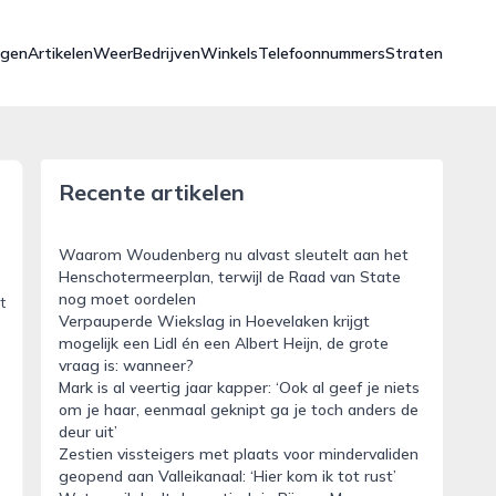
ngen
Artikelen
Weer
Bedrijven
Winkels
Telefoonnummers
Straten
Recente artikelen
Waarom Woudenberg nu alvast sleutelt aan het
Henschotermeerplan, terwijl de Raad van State
nog moet oordelen
t
Verpauperde Wiekslag in Hoevelaken krijgt
mogelijk een Lidl én een Albert Heijn, de grote
vraag is: wanneer?
Mark is al veertig jaar kapper: ‘Ook al geef je niets
om je haar, eenmaal geknipt ga je toch anders de
deur uit’
Zestien vissteigers met plaats voor mindervaliden
geopend aan Valleikanaal: ‘Hier kom ik tot rust’