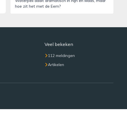
Waterpeil daalt dramatisch in Rijn en Maas, maar
hoe zit het met de Eem?
Veel bekeken
112 meldingen
Artikelen