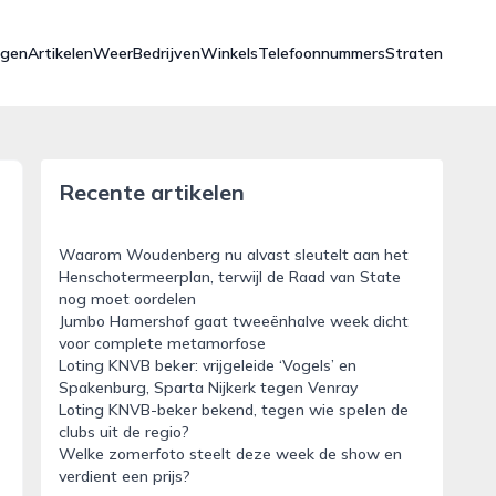
ngen
Artikelen
Weer
Bedrijven
Winkels
Telefoonnummers
Straten
Recente artikelen
Waarom Woudenberg nu alvast sleutelt aan het
Henschotermeerplan, terwijl de Raad van State
nog moet oordelen
Jumbo Hamershof gaat tweeënhalve week dicht
voor complete metamorfose
Loting KNVB beker: vrijgeleide ‘Vogels’ en
Spakenburg, Sparta Nijkerk tegen Venray
Loting KNVB-beker bekend, tegen wie spelen de
clubs uit de regio?
Welke zomerfoto steelt deze week de show en
verdient een prijs?