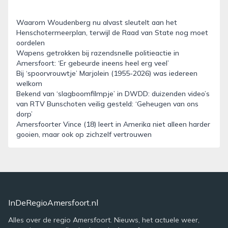
Waarom Woudenberg nu alvast sleutelt aan het
Henschotermeerplan, terwijl de Raad van State nog moet
oordelen
Wapens getrokken bij razendsnelle politieactie in
Amersfoort: ‘Er gebeurde ineens heel erg veel’
Bij ‘spoorvrouwtje’ Marjolein (1955-2026) was iedereen
welkom
Bekend van ‘slagboomfilmpje’ in DWDD: duizenden video’s
van RTV Bunschoten veilig gesteld: ‘Geheugen van ons
dorp’
Amersfoorter Vince (18) leert in Amerika niet alleen harder
gooien, maar ook op zichzelf vertrouwen
InDeRegioAmersfoort.nl
Alles over de regio Amersfoort. Nieuws, het actuele weer,