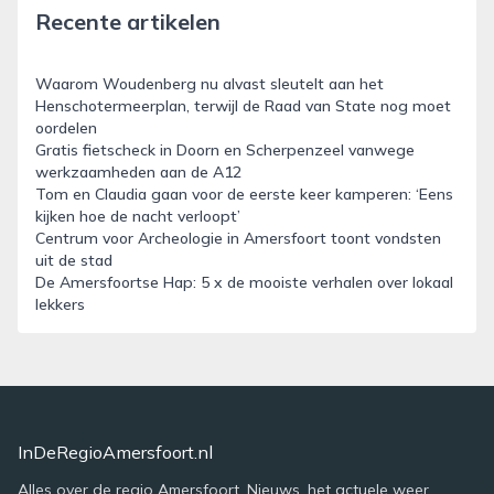
Recente artikelen
Waarom Woudenberg nu alvast sleutelt aan het
Henschotermeerplan, terwijl de Raad van State nog moet
oordelen
Gratis fietscheck in Doorn en Scherpenzeel vanwege
werkzaamheden aan de A12
Tom en Claudia gaan voor de eerste keer kamperen: ‘Eens
kijken hoe de nacht verloopt’
Centrum voor Archeologie in Amersfoort toont vondsten
uit de stad
De Amersfoortse Hap: 5 x de mooiste verhalen over lokaal
lekkers
InDeRegioAmersfoort.nl
Alles over de regio Amersfoort. Nieuws, het actuele weer,