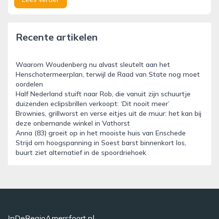
Recente artikelen
Waarom Woudenberg nu alvast sleutelt aan het
Henschotermeerplan, terwijl de Raad van State nog moet
oordelen
Half Nederland stuift naar Rob, die vanuit zijn schuurtje
duizenden eclipsbrillen verkoopt: ‘Dit nooit meer’
Brownies, grillworst en verse eitjes uit de muur: het kan bij
deze onbemande winkel in Vathorst
Anna (83) groeit op in het mooiste huis van Enschede
Strijd om hoogspanning in Soest barst binnenkort los,
buurt ziet alternatief in de spoordriehoek
InDeRegioAmersfoort.nl