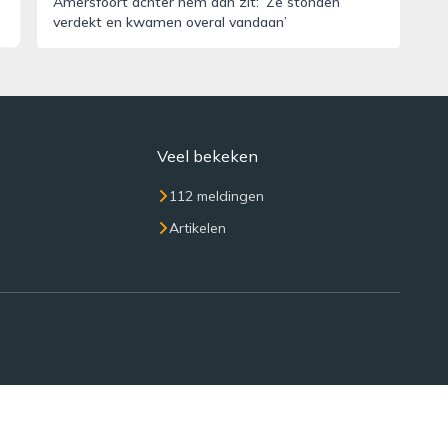
Amersfoort achter hem aan zit: ‘Ze stonden
verdekt en kwamen overal vandaan’
Veel bekeken
112 meldingen
Artikelen