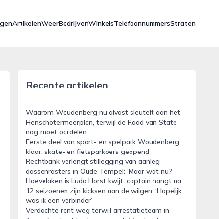
ngen
Artikelen
Weer
Bedrijven
Winkels
Telefoonnummers
Straten
Recente artikelen
Waarom Woudenberg nu alvast sleutelt aan het
n
Henschotermeerplan, terwijl de Raad van State
nog moet oordelen
Eerste deel van sport- en spelpark Woudenberg
klaar: skate- en fietsparkoers geopend
Rechtbank verlengt stillegging van aanleg
dassenrasters in Oude Tempel: ‘Maar wat nu?’
Hoevelaken is Ludo Horst kwijt, captain hangt na
12 seizoenen zijn kicksen aan de wilgen: ‘Hopelijk
was ik een verbinder’
Verdachte rent weg terwijl arrestatieteam in