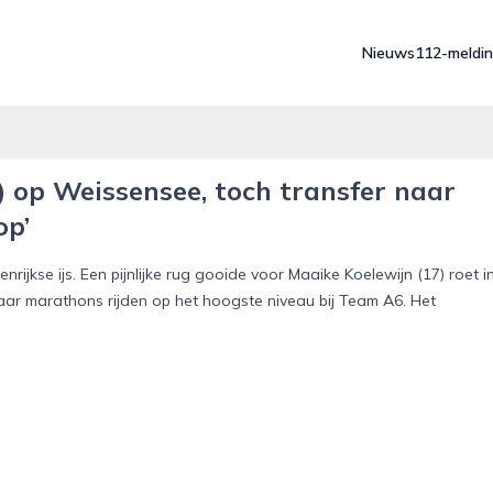
Nieuws
112-meldi
) op Weissensee, toch transfer naar
op’
ijkse ijs. Een pijnlijke rug gooide voor Maaike Koelewijn (17) roet i
aar marathons rijden op het hoogste niveau bij Team A6. Het