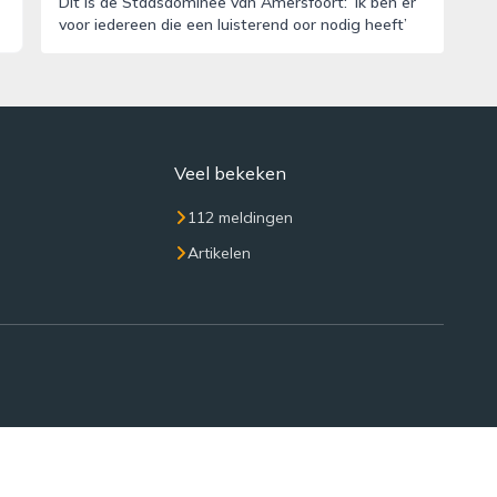
Dit is de Stadsdominee van Amersfoort: ‘Ik ben er
voor iedereen die een luisterend oor nodig heeft’
Veel bekeken
112 meldingen
Artikelen