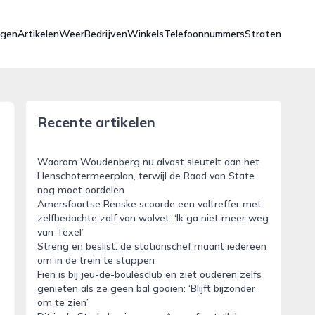
ngen
Artikelen
Weer
Bedrijven
Winkels
Telefoonnummers
Straten
Recente artikelen
Waarom Woudenberg nu alvast sleutelt aan het
Henschotermeerplan, terwijl de Raad van State
nog moet oordelen
Amersfoortse Renske scoorde een voltreffer met
zelfbedachte zalf van wolvet: ‘Ik ga niet meer weg
van Texel’
Streng en beslist: de stationschef maant iedereen
om in de trein te stappen
Fien is bij jeu-de-boulesclub en ziet ouderen zelfs
genieten als ze geen bal gooien: ‘Blijft bijzonder
om te zien’