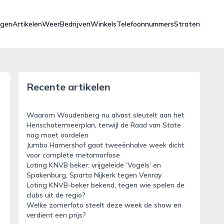
ngen
Artikelen
Weer
Bedrijven
Winkels
Telefoonnummers
Straten
Recente artikelen
Waarom Woudenberg nu alvast sleutelt aan het
Henschotermeerplan, terwijl de Raad van State
nog moet oordelen
Jumbo Hamershof gaat tweeënhalve week dicht
voor complete metamorfose
Loting KNVB beker: vrijgeleide ‘Vogels’ en
Spakenburg, Sparta Nijkerk tegen Venray
Loting KNVB-beker bekend, tegen wie spelen de
clubs uit de regio?
Welke zomerfoto steelt deze week de show en
verdient een prijs?