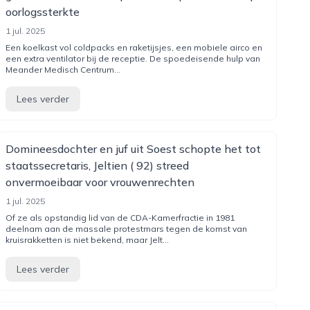
oorlogssterkte
1 jul. 2025
Een koelkast vol coldpacks en raketijsjes, een mobiele airco en
een extra ventilator bij de receptie. De spoedeisende hulp van
Meander Medisch Centrum...
Lees verder
Domineesdochter en juf uit Soest schopte het tot
staatssecretaris, Jeltien ( 92) streed
onvermoeibaar voor vrouwenrechten
1 jul. 2025
Of ze als opstandig lid van de CDA-Kamerfractie in 1981
deelnam aan de massale protestmars tegen de komst van
kruisrakketten is niet bekend, maar Jelt...
Lees verder