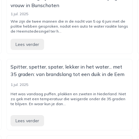
vrouw in Bunschoten
1 jul. 2025
Wie zijn de twee mannen die in de nacht van 5 op 6 juni met de
politie hebben gesproken, nadat een auto te water raakte langs
de Heemstedesingel ter h...
Lees verder
Spitter, spetter, spater, lekker in het water... met
35 graden: van brandslang tot een duik in de Eem
1 jul. 2025
Het was vandaag puffen, plakken en zweten in Nederland. Niet
zo gek met een temperatuur die weigerde onder de 35 graden
te blijven. En waar kun je dan...
Lees verder