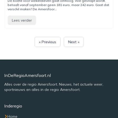
De boete voor winkeldieven gaat omhoog. Wie gesnapt wordt,
betaalt vanaf september geen 181 euro, maar 242 euro. Gaat dat
verschil maken? De Amersfoor...
Lees verder
« Previous
Next »
InDeRegioAmersfoort.nl
Alles over de regio Amersfoort. Nieuws, het actuele weer,
sportnieuws en alles in de regio Amersfoort.
Inderegio
Home