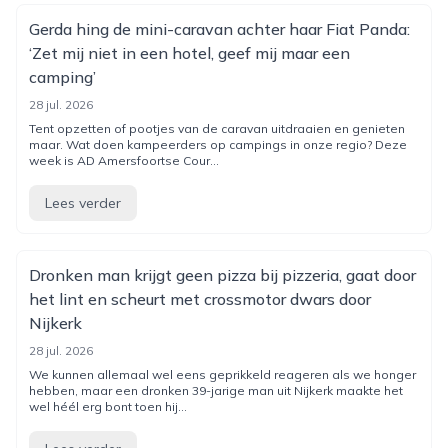
Gerda hing de mini-caravan achter haar Fiat Panda:
‘Zet mij niet in een hotel, geef mij maar een
camping’
28 jul. 2026
Tent opzetten of pootjes van de caravan uitdraaien en genieten
maar. Wat doen kampeerders op campings in onze regio? Deze
week is AD Amersfoortse Cour...
Lees verder
Dronken man krijgt geen pizza bij pizzeria, gaat door
het lint en scheurt met crossmotor dwars door
Nijkerk
28 jul. 2026
We kunnen allemaal wel eens geprikkeld reageren als we honger
hebben, maar een dronken 39-jarige man uit Nijkerk maakte het
wel héél erg bont toen hij...