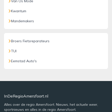
Van Os Mode
Kwantum
Mandemakers
Broers Fietsreparateurs
TUI
Eemstad Auto's
InDeRegioAmersfoort.nl
Alles over de regio Amersfoort. Nieuws, het actuele weer,
sportnieuws en alles in de regio Amersfoort.