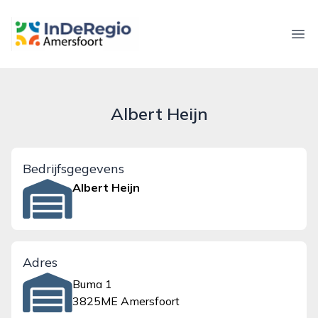
inderegioamersfoort.nl
Ope
Albert Heijn
Bedrijfsgegevens
Albert Heijn
Adres
Buma 1
3825ME Amersfoort