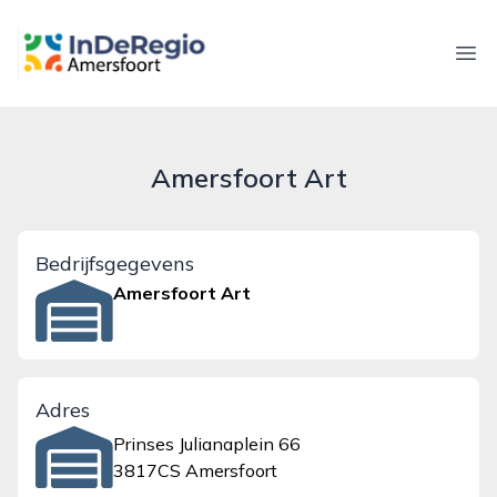
inderegioamersfoort.nl
Ope
Amersfoort Art
Bedrijfsgegevens
Amersfoort Art
Adres
Prinses Julianaplein 66
3817CS Amersfoort