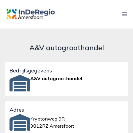
inderegioamersfoort.nl
Ope
A&V autogroothandel
Bedrijfsgegevens
A&V autogroothandel
Adres
Kryptonweg 9R
3812RZ Amersfoort