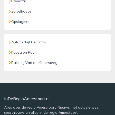
Prénatal
Zuivelhoeve
Opslagman
Autobedrijf Demirtas
Kapsalon Paul
Bakkerij Van de Kletersteeg
InDeRegioAmersfoort.nl
Alles over de regio Amersfoort. Nieuws, het actuele weer,
sportnieuws en alles in de regio Amersfoort.