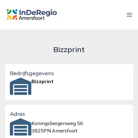
inderegioamersfoort.nl
Ope
Bizzprint
Bedrijfsgegevens
Bizzprint
Adres
Koningsbergenweg 56
3825PN Amersfoort